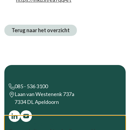
Terug naar het overzicht
Footer
085 - 536 3100
Laan van Westenenk 737a
7334 DL Apeldoorn
Cookie instellingen