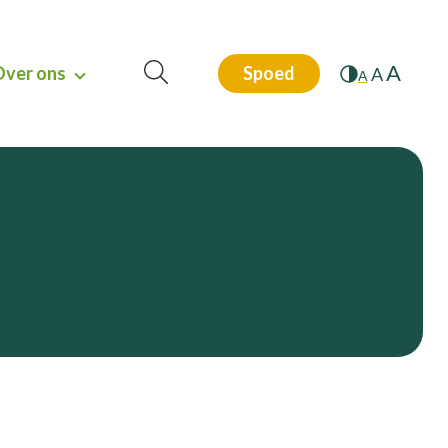
A
Over ons
Spoed
A
A