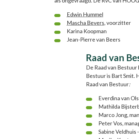
als ongevraagd. De RvC van HOOG
Edwin Hummel
Mascha Bevers
, voorzitter
Karina Koopman
Jean-Pierre van Beers
Raad van B
De Raad van Bestuur h
Bestuur is Bart Smit.
Raad van Bestuur
:
Everdina van Ol
Mathilda Bijster
Marco Jong, man
Peter Vos, man
Sabine Veldhuis 