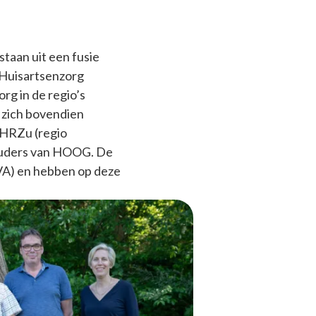
taan uit een fusie
 Huisartsenzorg
g in de regio’s
 zich bovendien
 HRZu (regio
ouders van HOOG. De
A) en hebben op deze