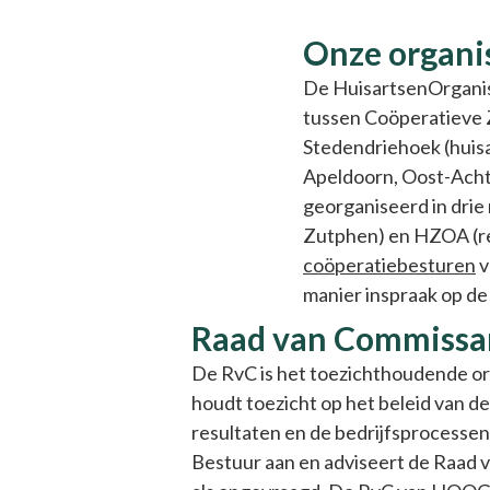
Organisatiestructuur
Onze organi
De HuisartsenOrganisa
tussen Coöperatieve Z
Stedendriehoek (huisa
Apeldoorn, Oost-Acht
georganiseerd in drie
Zutphen) en HZOA (re
coöperatiebesturen
v
manier inspraak op d
Raad van Commissar
De RvC is het toezichthoudende 
houdt toezicht op het beleid van d
resultaten en de bedrijfsprocessen
Bestuur aan en adviseert de Raad 