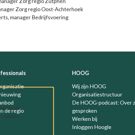
manager Zorg regio Zutphen
anager Zorg regio Oost-Achterhoek
rts, manager Bedrijfsvoering
fessionals
HOOG
organisatie
Wij zijn HOOG
nieuwing
Organisatiestructuur
anbod
De HOOG-podcast: Over 
 optimale
n de regio
gesproken
 cookies
Werken bij
Inloggen Hoogle