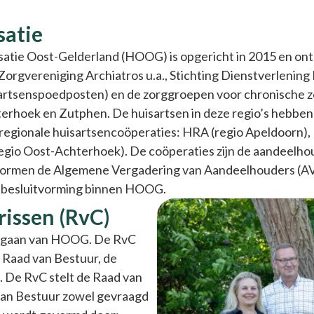
satie
tie Oost-Gelderland (HOOG) is opgericht in 2015 en onts
orgvereniging Archiatros u.a., Stichting Dienstverlening
rtsenspoedposten) en de zorggroepen voor chronische zor
erhoek en Zutphen. De huisartsen in deze regio’s hebben
 regionale huisartsencoöperaties: HRA (regio Apeldoorn),
gio Oost-Achterhoek). De coöperaties zijn de aandeelh
ormen de Algemene Vergadering van Aandeelhouders (AV
e besluitvorming binnen HOOG.
issen (RvC)
orgaan van HOOG. De RvC
e Raad van Bestuur, de
. De RvC stelt de Raad van
van Bestuur zowel gevraagd