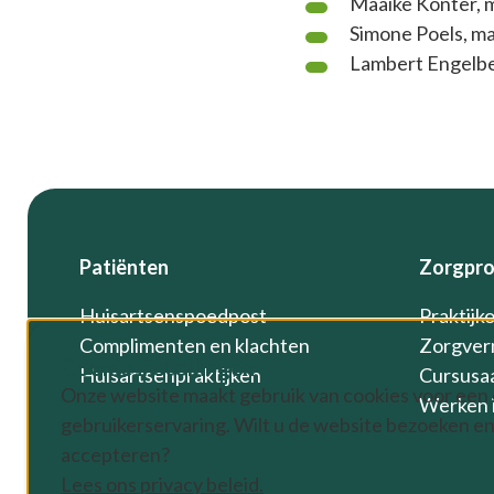
Maaike Konter, 
Simone Poels, m
Lambert Engelbe
Footer
Patiënten
Zorgpro
Huisartsenspoedpost
Praktijk
Complimenten en klachten
Zorgver
Cookie instellingen
Huisartsenpraktijken
Cursusa
Onze website maakt gebruik van cookies voor een
Werken i
gebruikerservaring. Wilt u de website bezoeken en
accepteren?
Lees ons privacy beleid.