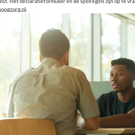
st. Het declaratieformulier en de spelregels zijn op te vr
oogzorg.nl
.