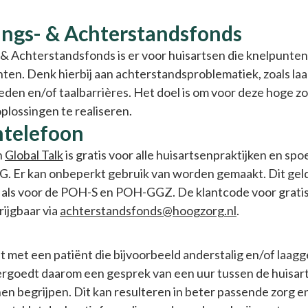
ngs- & Achterstandsfonds
 Achterstandsfonds is er voor huisartsen die knelpunten 
ten. Denk hierbij aan achterstandsproblematiek, zoals laa
en en/of taalbarrières. Het doel is om voor deze hoge z
plossingen te realiseren.
ntelefoon
n
Global Talk
is gratis voor alle huisartsenpraktijken en sp
 Er kan onbeperkt gebruik van worden gemaakt. Dit geld
e als voor de POH-S en POH-GGZ. De klantcode voor gratis
rijgbaar via
achterstandsfonds@hoogzorg.nl
.
 met een patiënt die bijvoorbeeld anderstalig en/of laagge
rgoedt daarom een gesprek van een uur tussen de huisart
en begrijpen. Dit kan resulteren in beter passende zorg e