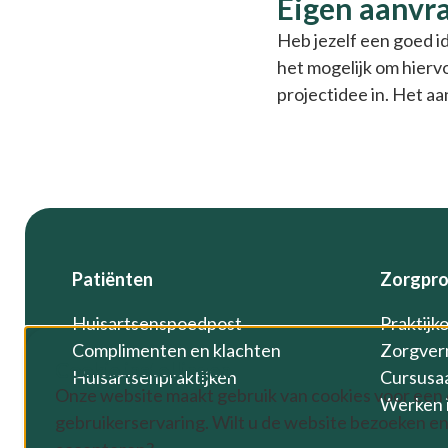
Eigen aanvr
Heb jezelf een goed i
het mogelijk om hierv
projectidee in. Het aa
Footer
Patiënten
Zorgpro
Huisartsenspoedpost
Praktijk
Complimenten en klachten
Zorgver
Cookie instellingen
Huisartsenpraktijken
Cursusa
Onze website maakt gebruik van cookies voor een
Werken i
gebruikerservaring. Wilt u de website bezoeken en