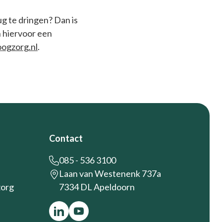
g te dringen? Dan is
n hiervoor een
ogzorg.nl
.
Contact
085 - 536 3100
Laan van Westenenk 737a
zorg
7334 DL Apeldoorn