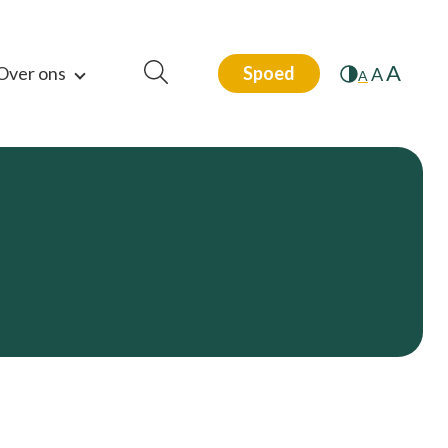
A
Over ons
Spoed
A
A