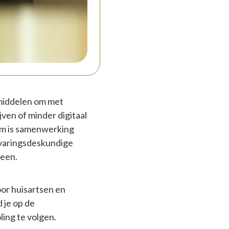
 middelen om met
ven of minder digitaal
rom is samenwerking
rvaringsdeskundige
reen.
or huisartsen en
 je op de
ing te volgen.