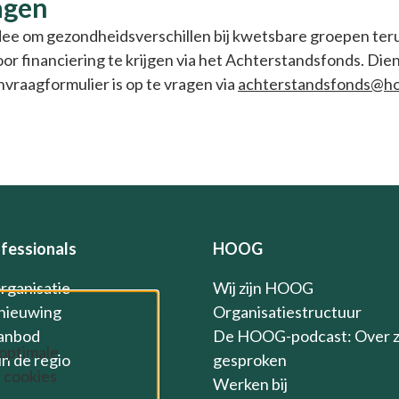
agen
dee om gezondheidsverschillen bij kwetsbare groepen teru
oor financiering te krijgen via het Achterstandsfonds. Die
nvraagformulier is op te vragen via
achterstandsfonds@ho
fessionals
HOOG
organisatie
Wij zijn HOOG
nieuwing
Organisatiestructuur
anbod
De HOOG-podcast: Over 
 optimale
n de regio
gesproken
 cookies
Werken bij