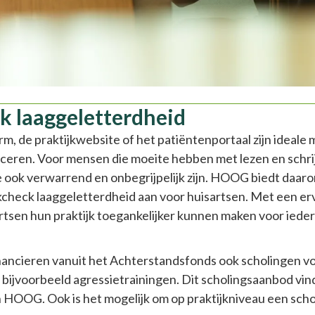
k laaggeletterdheid
 de praktijkwebsite of het patiëntenportaal zijn ideale
eren. Voor mensen die moeite hebben met lezen en schrij
ze ook verwarrend en onbegrijpelijk zijn. HOOG biedt daa
kcheck laaggeletterdheid aan voor huisartsen. Met een e
rtsen hun praktijk toegankelijker kunnen maken voor iede
ancieren vanuit het Achterstandsfonds ook scholingen vo
bijvoorbeeld agressietrainingen. Dit scholingsaanbod vind
 HOOG. Ook is het mogelijk om op praktijkniveau een schol