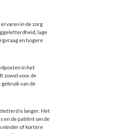
ervaren in de zorg
ggeletterdheid, lage
orgvraag en hogere
oedposten in het
t zowel voor de
 gebruik van de
letterd is langer. Het
s en de patiënt om de
n minder of kortere