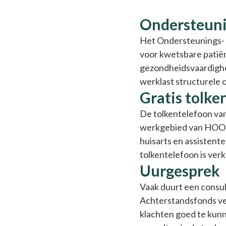
Achterstandsfonds
Ondersteuni
Het Ondersteunings- &
voor kwetsbare patiën
gezondheidsvaardighed
werklast structurele o
Gratis tolke
De tolkentelefoon va
werkgebied van HOOG.
huisarts en assistent
tolkentelefoon is verk
Uurgesprek
Vaak duurt een consult
Achterstandsfonds ve
klachten goed te kunn