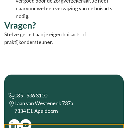
vergoed door de zorgverzekeraar. Je hebt
daarvoor wel een verwijzing van de huisarts
nodig.
Vragen?
Stel ze gerust aan je eigen huisarts of
praktijkondersteuner.
Footer
085 - 536 3100
Laan van Westenenk 737a
7334 DL Apeldoorn