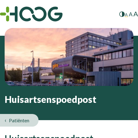
A
A
A
Huisartsenspoedpost
Patiënten