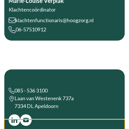
Marie-Louise Verplak
Klachtencoördinator
klachtenfunctionaris@hoogzorg.nl
06-57510912
Footer
085 - 536 3100
Laan van Westenenk 737a
7334 DL Apeldoorn
Cookie instellingen