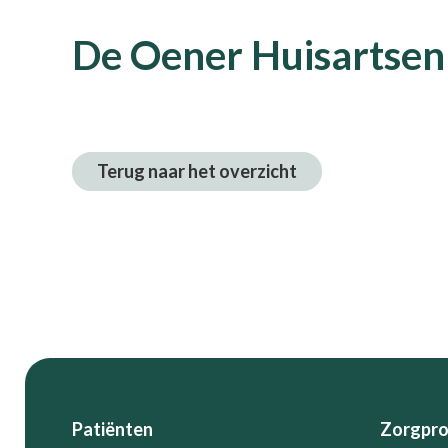
De Oener Huisartsen
Terug naar het overzicht
Footer
Patiënten
Zorgpro