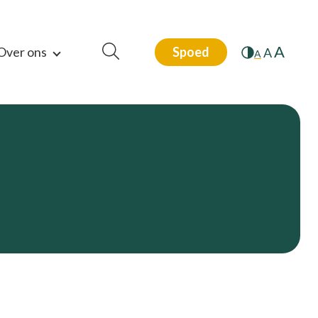
A
Over ons
Spoed
A
A