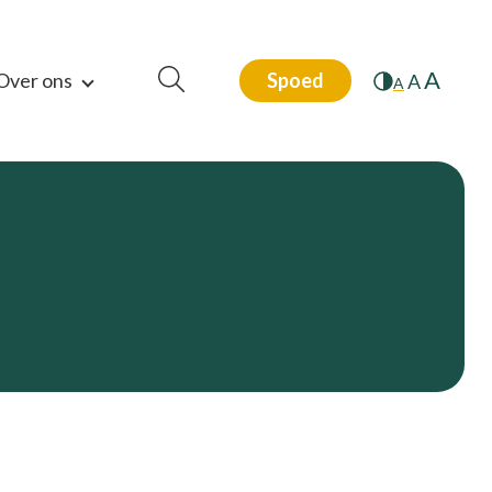
A
Over ons
Spoed
A
A