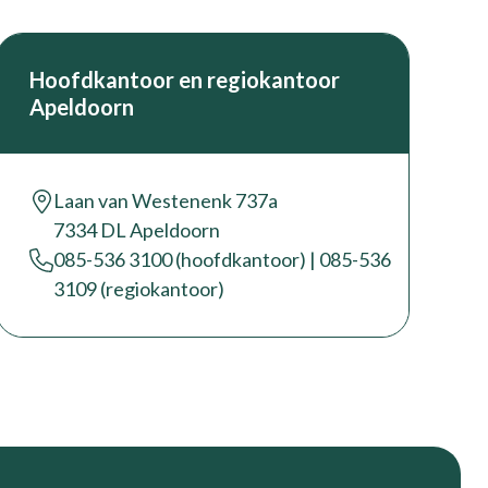
Hoofdkantoor en regiokantoor
Apeldoorn
Laan van Westenenk 737a
7334 DL Apeldoorn
085-536 3100 (hoofdkantoor) | 085-536
3109 (regiokantoor)