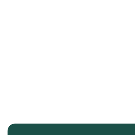
Hoofdkantoor
en
regiokantoor
Apeldoorn
Footer