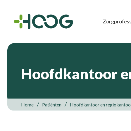
Zorgprofess
Hoofdkantoor e
Home
Patiënten
Hoofdkantoor en regiokantoo