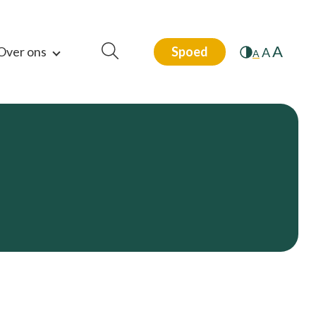
A
Over ons
Spoed
A
A