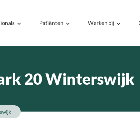
ionals
Patiënten
Werken bij
rk 20 Winterswijk
swijk