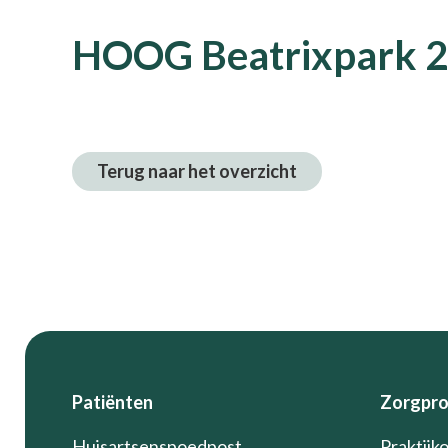
HOOG Beatrixpark 2
Terug naar het overzicht
Footer
Patiënten
Zorgpro
Huisartsenspoedpost
Praktijk