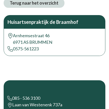
Terug naar het overzicht
Huisartsenpraktijk de Braamhof
Arnhemsestraat 46
6971 AS BRUMMEN
0575-561223
Footer
085 - 536 3100
Laan van Westenenk 737a