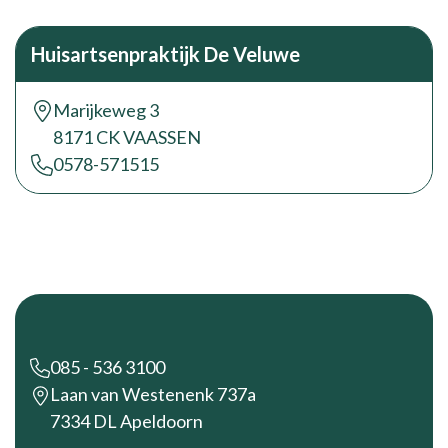
Huisartsenpraktijk De Veluwe
Marijkeweg 3
8171 CK VAASSEN
0578-571515
Footer
085 - 536 3100
Laan van Westenenk 737a
7334 DL Apeldoorn