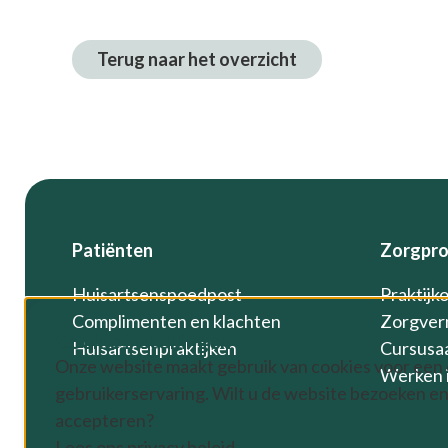
Terug naar het overzicht
Footer
Patiënten
Zorgpro
Huisartsenspoedpost
Praktijk
Complimenten en klachten
Zorgver
Cookie instellingen
Huisartsenpraktijken
Cursusa
Onze website maakt gebruik van cookies voor een
Werken i
gebruikerservaring. Wilt u de website bezoeken en
accepteren?
Lees ons privacy beleid.