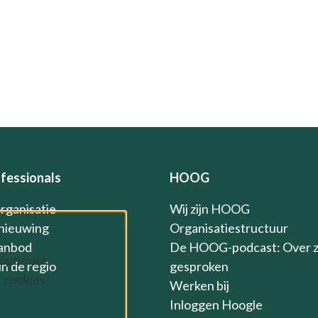
fessionals
HOOG
organisatie
Wij zijn HOOG
nieuwing
Organisatiestructuur
anbod
De HOOG-podcast: Over 
 optimale
n de regio
gesproken
 cookies
Werken bij
Inloggen Hoogle