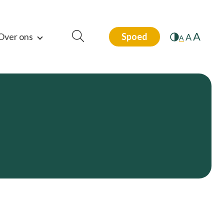
A
Over ons
Spoed
A
A