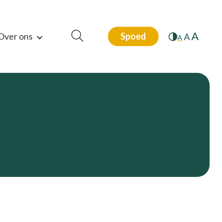
A
Over ons
Spoed
A
A