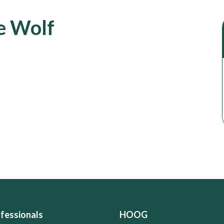
e Wolf
fessionals
HOOG