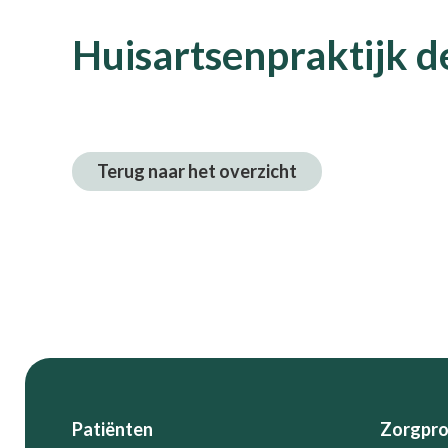
Huisartsenpraktijk d
Terug naar het overzicht
Footer
Patiënten
Zorgpro