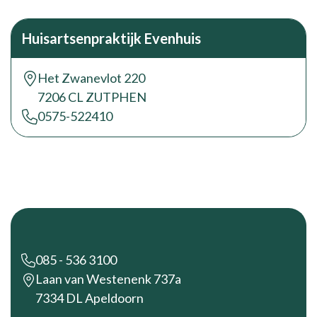
Huisartsenpraktijk Evenhuis
Het Zwanevlot 220
7206 CL ZUTPHEN
0575-522410
Footer
085 - 536 3100
Laan van Westenenk 737a
7334 DL Apeldoorn