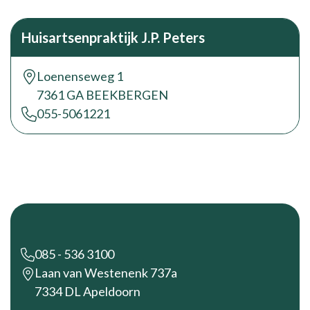
Huisartsenpraktijk J.P. Peters
Loenenseweg 1
7361 GA BEEKBERGEN
055-5061221
Footer
085 - 536 3100
Laan van Westenenk 737a
7334 DL Apeldoorn