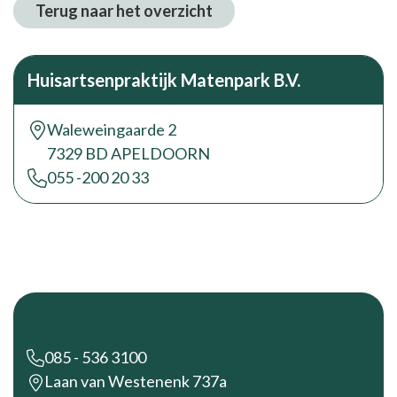
Terug naar het overzicht
Huisartsenpraktijk Matenpark B.V.
Waleweingaarde 2
7329 BD APELDOORN
055 -200 20 33
Footer
085 - 536 3100
Laan van Westenenk 737a