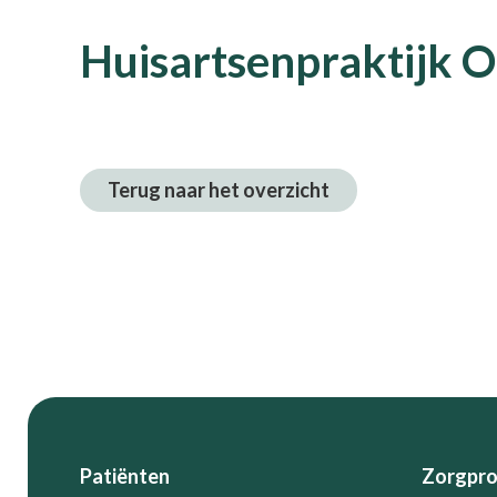
Huisartsenpraktijk 
Terug naar het overzicht
Footer
Patiënten
Zorgpro