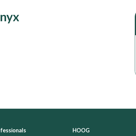
Onyx
fessionals
HOOG