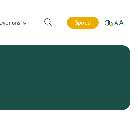
A
Over ons
Spoed
A
A