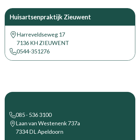
Huisartsenpraktijk Zieuwent
Harreveldseweg 17
7136 KH ZIEUWENT
0544-351276
Footer
085 - 536 3100
Laan van Westenenk 737a
7334 DL Apeldoorn