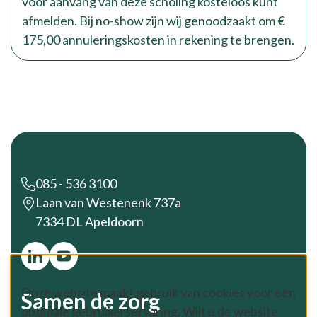
voor aanvang van deze scholing kosteloos kunt
afmelden. Bij no-show zijn wij genoodzaakt om €
175,00 annuleringskosten in rekening te brengen.
Footer
085 - 536 3100
Laan van Westenenk 737a
7334 DL Apeldoorn
Cookie instellingen
Onze website maakt gebruik van cookies voor een
Samen de zorg
optimale gebruikerservaring. Wilt u de website