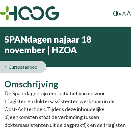
A
A
A
SPANdagen najaar 18
november | HZOA
Cursusaanbod
SPANdagen
Omschrijving
najaar
De Span-dagen zijn een initiatief van en voor
triagisten en doktersassistenten werkzaam in de
18
Oost-Achterhoek. Tijdens deze inhoudelijke
november
bijeenkomsten staat de verbinding tussen
doktersassistenten uit de dagpraktijk en de triagisten
|