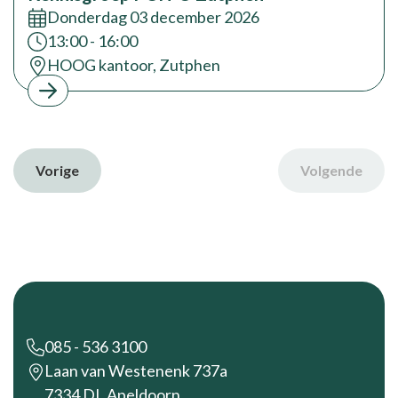
Datum:
Donderdag 03 december 2026
Tijd:
13:00 - 16:00
Locatie:
HOOG kantoor, Zutphen
Vorige
Volgende
Footer
085 - 536 3100
Laan van Westenenk 737a
7334 DL Apeldoorn