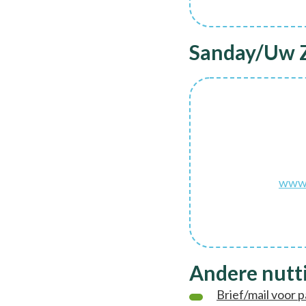
Sanday/Uw Z
www.
Andere nutti
Brief/mail voor 