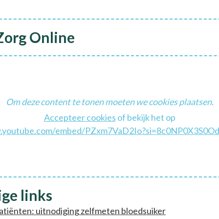
org Online
Om deze content te tonen moeten we cookies plaatsen.
Accepteer cookies
of bekijk het op
youtube.com/embed/PZxm7VaD2Io?si=8c0NP0X3S0O
ge links
patiënten: uitnodiging zelfmeten bloedsuiker