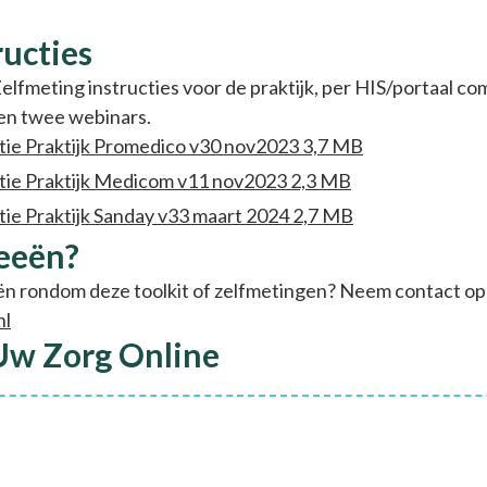
ructies
elfmeting instructies voor de praktijk, per HIS/portaal com
 en twee webinars.
tie Praktijk Promedico v30 nov2023 3,7 MB
ctie Praktijk Medicom v11 nov2023 2,3 MB
tie Praktijk Sanday v33 maart 2024 2,7 MB
deeën?
ën rondom deze toolkit of zelfmetingen? Neem contact op 
nl
w Zorg Online