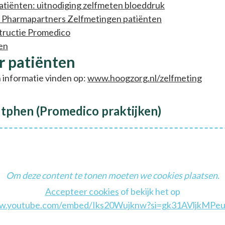
patiënten: uitnodiging zelfmeten bloeddruk
je Pharmapartners Zelfmetingen patiënten
nstructie Promedico
en
r patiënten
 informatie vinden op:
www.hoogzorg.nl/zelfmeting
tphen (Promedico praktijken)
Om deze content te tonen moeten we cookies plaatsen.
Accepteer cookies
of bekijk het op
.youtube.com/embed/Iks20Wujknw?si=gk31AVljkMPe