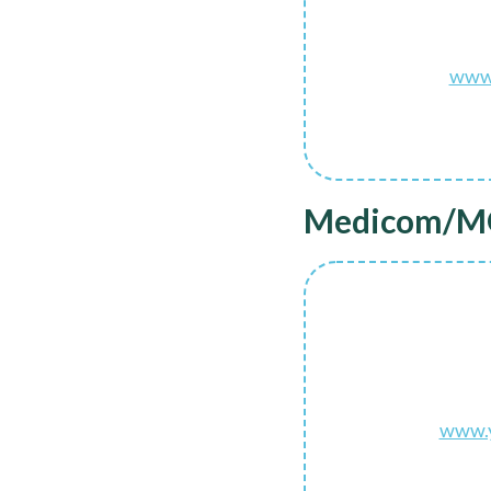
www
Medicom/
www.