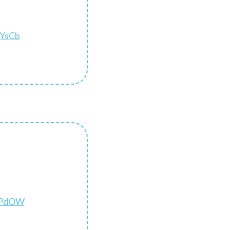
YsCb
HPdOW