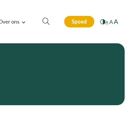
A
Over ons
Spoed
A
A